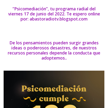
“Psicomediación”, tu programa radial del
viernes 17 de junio del 2022. Te espero online
por: abastoradiotv.blogspot.com
De los pensamientos pueden surgir grandes
ideas o poderosos desastres, de nuestros
recursos personales depende la conducta que
adoptemos..