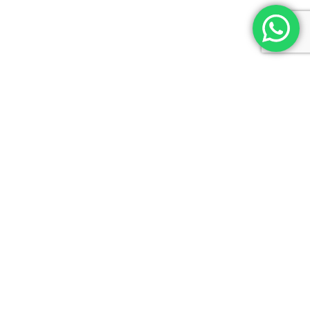
Lic. en Psicología (M.N. 21684 -UBA)
Master en Mediación y Negociación.
INFORMACIÓN DE CONTACTO
Tel: +54 11 4833 6765
Tel: +54 911 3012 1823
Ciudad autónoma de Buenos Aires
SUBSCRIBITE A NUESTRO NEWSLETTER