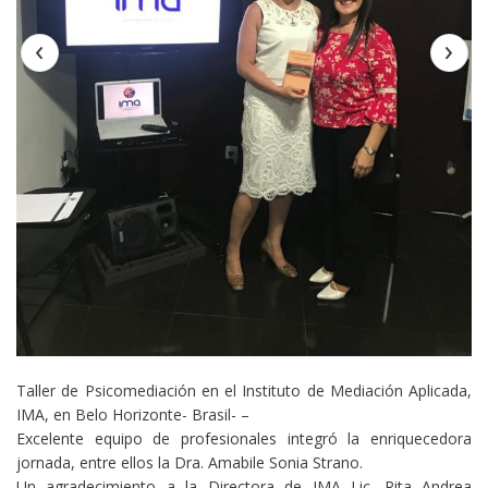
‹
›
Taller de Psicomediación en el Instituto de Mediación Aplicada,
IMA, en Belo Horizonte- Brasil- –
Excelente equipo de profesionales integró la enriquecedora
jornada, entre ellos la Dra. Amabile Sonia Strano.
Un agradecimiento a la Directora de IMA Lic. Rita Andrea