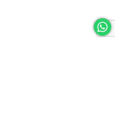
Lic. en Psicología (M.N. 21684 -UBA)
Master en Mediación y Negociación.
INFORMACIÓN DE CONTACTO
Tel: +54 11 4833 6765
Tel: +54 911 3012 1823
Ciudad autónoma de Buenos Aires