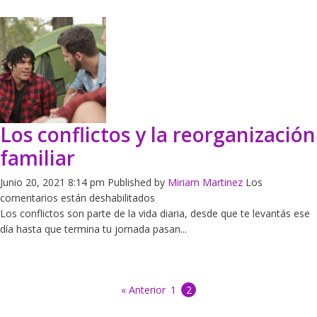
Los conflictos y la reorganización
familiar
Junio 20, 2021 8:14 pm
Published by
Miriam Martinez
Los
en
comentarios están deshabilitados
Los
Los conflictos son parte de la vida diaria, desde que te levantás ese
conflictos
día hasta que termina tu jornada pasan...
y
la
reorganización
« Anterior
1
2
familiar