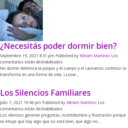
¿Necesitás poder dormir bien?
Septiembre 19, 2021 8:31 pm
Published by
Miriam Martinez
Los
en
comentarios están deshabilitados
¿Necesitás
No dormir deteriora la psiquis y el cuerpo y el cansancio continuo se
poder
transforma en una forma de vida. LLevar...
dormir
bien?
Los Silencios Familiares
Julio 7, 2021 10:46 pm
Published by
Miriam Martinez
Los
en
comentarios están deshabilitados
Los
Los silencios generan preguntas, incertidumbre y frustración porque
Silencios
se intuye que hay algo que no está bien, que algo no...
Familiares