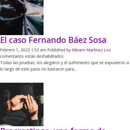
y
la
inteligencia
emocional?
El caso Fernando Báez Sosa
Febrero 1, 2023 1:53 am
Published by
Miriam Martinez
Los
en
comentarios están deshabilitados
El
Todas las pruebas, los alegatos y el sufrimiento que se expusieron a
caso
lo largo de este juicio no bastaron para...
Fernando
Báez
Sosa