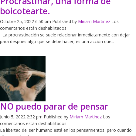
Procrastinar, una forma de
boicotearte.
Octubre 25, 2022 6:50 pm
Published by
Miriam Martinez
Los
en
comentarios están deshabilitados
Procrastinar,
La procrastinación se suele relacionar inmediatamente con dejar
una
para después algo que se debe hacer, es una acción que...
forma
de
boicotearte.
NO puedo parar de pensar
Junio 5, 2022 2:32 pm
Published by
Miriam Martinez
Los
en
comentarios están deshabilitados
NO
La libertad del ser humano está en los pensamientos, pero cuando