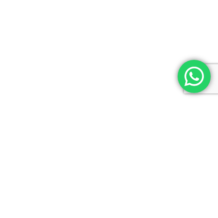
Lic. en Psicología (M.N. 21684 -UBA)
Master en Mediación y Negociación.
INFORMACIÓN DE CONTACTO
Tel: +54 11 4833 6765