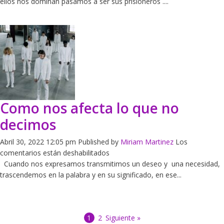
puedo
ellos nos dominan pasamos a ser sus prisioneros ....
parar
de
pensar
Como nos afecta lo que no
decimos
Abril 30, 2022 12:05 pm
Published by
Miriam Martinez
Los
en
comentarios están deshabilitados
Como
Cuando nos expresamos transmitimos un deseo y una necesidad,
nos
trascendemos en la palabra y en su significado, en ese...
afecta
lo
que
1
2
Siguiente »
no