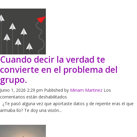
Oversharing?
Cuando decir la verdad te
convierte en el problema del
grupo.
Junio 1, 2026 2:29 pm
Published by
Miriam Martinez
Los
en
comentarios están deshabilitados
Cuando
¿Te pasó alguna vez que aportaste datos y de repente eras el que
decir
armaba lío? Te doy una visión...
la
verdad
te
convierte