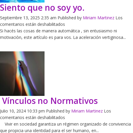
Siento que no soy yo.
Septiembre 13, 2025 2:35 am
Published by
Miriam Martinez
Los
en
comentarios están deshabilitados
Siento
Si hacés las cosas de manera automática , sin entusiasmo ni
que
motivaciòn, este artículo es para vos. La aceleración vertiginosa...
no
soy
yo.
Vínculos no Normativos
Julio 10, 2024 10:33 pm
Published by
Miriam Martinez
Los
en
comentarios están deshabilitados
Vínculos
Vivir en sociedad garantiza un régimen organizado de convivencia
no
que propicia una identidad para el ser humano, en...