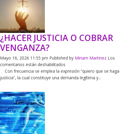
en
el
problema
del
grupo.
¿HACER JUSTICIA O COBRAR
VENGANZA?
Mayo 16, 2026 11:55 pm
Published by
Miriam Martinez
Los
en
comentarios están deshabilitados
¿HACER
Con frecuencia se emplea la expresión “quiero que se haga
JUSTICIA
justicia”, la cual constituye una demanda legítima y...
O
COBRAR
VENGANZA?