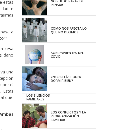
NO PUEDO PARAR DE
e estas
PENSAR
lidad e
traumas
COMO NOS AFECTA LO
 pasa a
QUE NO DECIMOS
to”?
procesa
SOBREVIVIENTES DEL
de daño
COVID
eva una
¿NECESITÁS PODER
cepción
DORMIR BIEN?
o por el
. Estas
LOS SILENCIOS
 al que
FAMILIARES
LOS CONFLICTOS Y LA
. Ambas
REORGANIZACIÓN
FAMILIAR