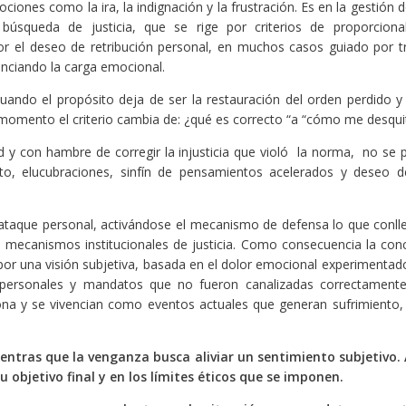
nes como la ira, la indignación y la frustración. Es en la gestión d
búsqueda de justicia, que se rige por criterios de proporciona
por el deseo de retribución personal, en muchos casos guiado por 
enciando la carga emocional.
 cuando el propósito deja de ser la restauración del orden perdido y
se momento el criterio cambia de: ¿qué es correcto “a “cómo me desqui
d y con hambre de corregir la injusticia que violó la norma, no se 
o, elucubraciones, sinfín de pensamientos acelerados y deseo 
ataque personal, activándose el mecanismo de defensa lo que conll
 mecanismos institucionales de justicia. Como consecuencia la con
ida por una visión subjetiva, basada en el dolor emocional experimentad
 personales y mandatos que no fueron canalizadas correctamente
ona y se vivencian como eventos actuales que generan sufrimiento,
mientras que la venganza busca aliviar un sentimiento subjetivo
 objetivo final y en los límites éticos que se imponen.