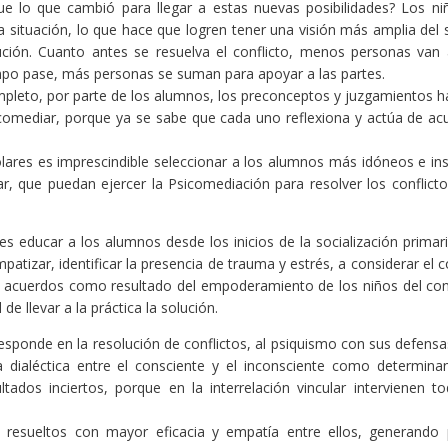
ue lo que cambió para llegar a estas nuevas posibilidades? Los ni
 situación, lo que hace que logren tener una visión más amplia del 
ción. Cuanto antes se resuelva el conflicto, menos personas van 
mpo pase, más personas se suman para apoyar a las partes.
pleto, por parte de los alumnos, los preconceptos y juzgamientos ha
comediar, porque ya se sabe que cada uno reflexiona y actúa de ac
olares es imprescindible seleccionar a los alumnos más idóneos e ins
ar, que puedan ejercer la Psicomediación para resolver los conflicto
es educar a los alumnos desde los inicios de la socialización primar
patizar, identificar la presencia de trauma y estrés, a considerar el c
 acuerdos como resultado del empoderamiento de los niños del conf
 llevar a la práctica la solución.
sponde en la resolución de conflictos, al psiquismo con sus defensas
 dialéctica entre el consciente y el inconsciente como determina
dos inciertos, porque en la interrelación vincular intervienen to
n resueltos con mayor eficacia y empatía entre ellos, generando 