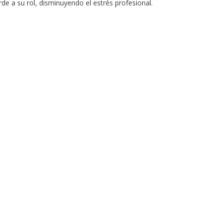
e a su rol, disminuyendo el estrés profesional.
INFORMACIÓN DE CONTACTO
Tel: +54 11 4833 6765
Tel: +54 911 3012 1823