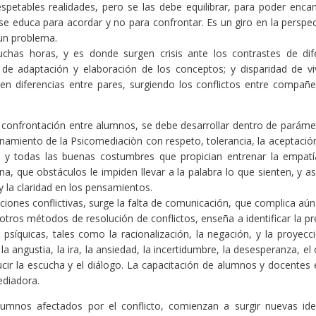
petables realidades, pero se las debe equilibrar, para poder enca
e educa para acordar y no para confrontar. Es un giro en la perspec
un problema.
chas horas, y es donde surgen crisis ante los contrastes de dif
 de adaptación y elaboración de los conceptos; y disparidad de vi
cen diferencias entre pares, surgiendo los conflictos entre compañe
a confrontación entre alumnos, se debe desarrollar dentro de paráme
namiento de la Psicomediaciòn con respeto, tolerancia, la aceptación
o, y todas las buenas costumbres que propician entrenar la empatí
, que obstáculos le impiden llevar a la palabra lo que sienten, y as
 y la claridad en los pensamientos.
iones conflictivas, surge la falta de comunicación, que complica aún
 otros métodos de resolución de conflictos, enseña a identificar la p
psíquicas, tales como la racionalización, la negación, y la proyecci
 angustia, la ira, la ansiedad, la incertidumbre, la desesperanza, el 
ducir la escucha y el diálogo. La capacitación de alumnos y docentes
ediadora.
alumnos afectados por el conflicto, comienzan a surgir nuevas id