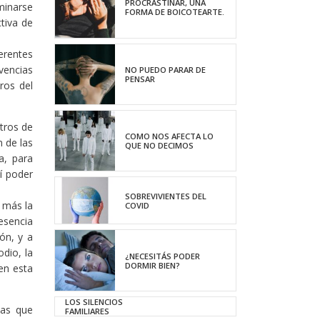
PROCRASTINAR, UNA
minarse
FORMA DE BOICOTEARTE.
tiva de
erentes
vencias
NO PUEDO PARAR DE
PENSAR
ros del
tros de
COMO NOS AFECTA LO
 de las
QUE NO DECIMOS
a, para
í poder
SOBREVIVIENTES DEL
 más la
COVID
resencia
ón, y a
odio, la
¿NECESITÁS PODER
DORMIR BIEN?
 en esta
LOS SILENCIOS
eas que
FAMILIARES