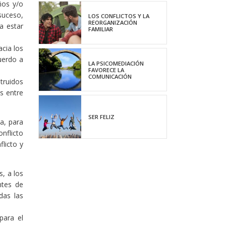
ños y/o
suceso,
LOS CONFLICTOS Y LA
REORGANIZACIÓN
a estar
FAMILIAR
cia los
uerdo a
LA PSICOMEDIACIÓN
FAVORECE LA
COMUNICACIÓN
truidos
s entre
SER FELIZ
ia, para
onflicto
licto y
, a los
ntes de
das las
para el